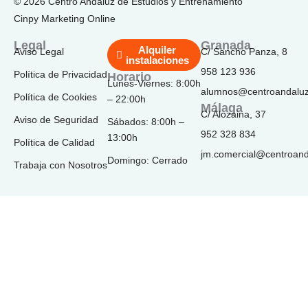
© 2026 Centro Andaluz de Estudios y Entrenamiento
c
s
k
u
n
e
t
t
t
k
Cinpy Marketing Online
b
a
o
u
e
o
g
k
b
d
Legal
Granada
Alquiler
Aviso Legal
C/ Sancho Panza, 8
o
r
e
i
instalaciones
k
a
n
958 123 936
Política de Privacidad
Horario
-
m
Lunes-Viernes: 8:00h
alumnos@centroandalu
f
Política de Cookies
– 22:00h
Málaga
C/ Alozaina, 37
Aviso de Seguridad
Sábados: 8:00h –
952 328 834
13:00h
Política de Calidad
jm.comercial@centroan
Domingo: Cerrado
Trabaja con Nosotros