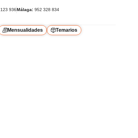
123 936
Málaga:
952 328 834
Mensualidades
Temarios
idad del Operador