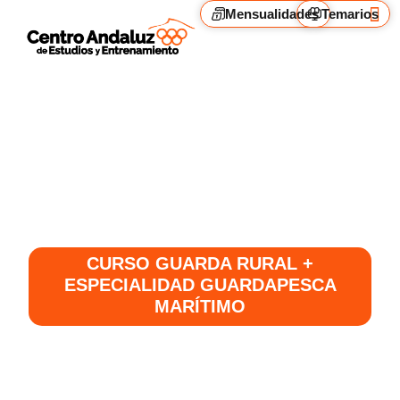
Ir
Mensualidades
Temarios
al
contenido
Cam
Alq
Curso de Guardapesca
Marítimo
CURSO GUARDA RURAL +
ESPECIALIDAD GUARDAPESCA
MARÍTIMO