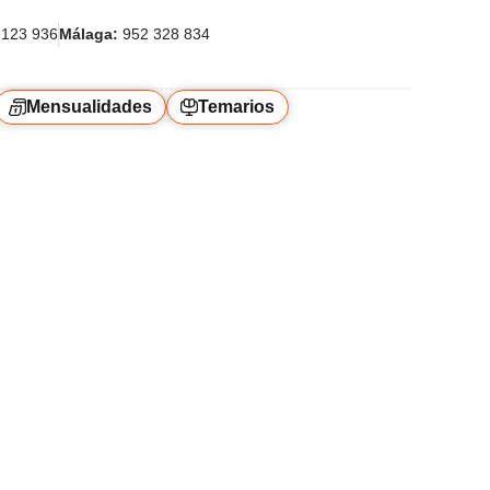
123 936
Málaga:
952 328 834
Mensualidades
Temarios
a Restringida de
o).