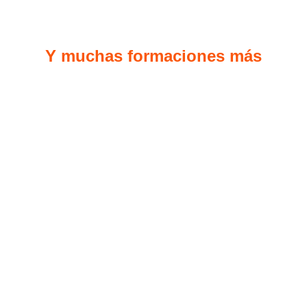
Y muchas formaciones más
Grado en Administración y Dirección
de Empresas (ADE)
Universidad Isabel I
Más información