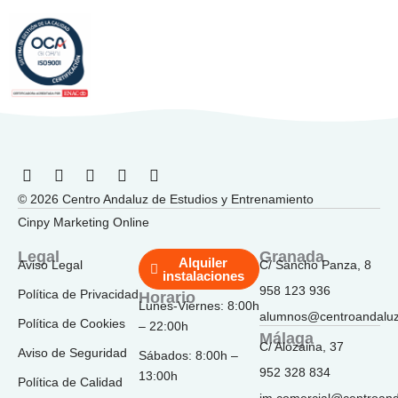
F
I
T
Y
L
a
n
i
o
i
© 2026 Centro Andaluz de Estudios y Entrenamiento
c
s
k
u
n
e
t
t
t
k
Cinpy Marketing Online
b
a
o
u
e
o
g
k
b
d
Legal
Granada
Alquiler
Aviso Legal
C/ Sancho Panza, 8
o
r
e
i
instalaciones
k
a
n
958 123 936
Política de Privacidad
Horario
-
m
Lunes-Viernes: 8:00h
f
alumnos@centroandalu
Política de Cookies
– 22:00h
Málaga
C/ Alozaina, 37
Aviso de Seguridad
Sábados: 8:00h –
952 328 834
13:00h
Política de Calidad