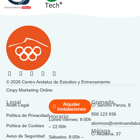
F
I
T
Y
L
a
n
i
o
i
© 2026 Centro Andaluz de Estudios y Entrenamiento
c
s
k
u
n
e
t
t
t
k
Cinpy Marketing Online
b
a
o
u
e
o
g
k
b
d
Legal
Granada
Alquiler
Aviso Legal
C/ Sancho Panza, 8
o
r
e
i
instalaciones
k
a
n
958 123 936
Política de Privacidad
Horario
-
m
Lunes-Viernes: 8:00h
f
alumnos@centroandalu
Política de Cookies
– 22:00h
Málaga
C/ Alozaina, 37
Aviso de Seguridad
Sábados: 8:00h –