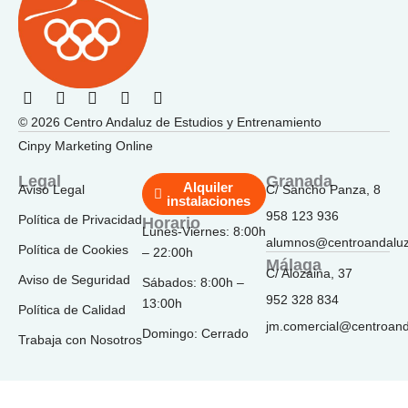
F
I
T
Y
L
a
n
i
o
i
© 2026 Centro Andaluz de Estudios y Entrenamiento
c
s
k
u
n
e
t
t
t
k
Cinpy Marketing Online
b
a
o
u
e
o
g
k
b
d
Legal
Granada
Alquiler
Aviso Legal
C/ Sancho Panza, 8
o
r
e
i
instalaciones
k
a
n
958 123 936
Política de Privacidad
Horario
-
m
Lunes-Viernes: 8:00h
f
alumnos@centroandalu
Política de Cookies
– 22:00h
Málaga
C/ Alozaina, 37
Aviso de Seguridad
Sábados: 8:00h –
952 328 834
13:00h
Política de Calidad
jm.comercial@centroan
Domingo: Cerrado
Trabaja con Nosotros