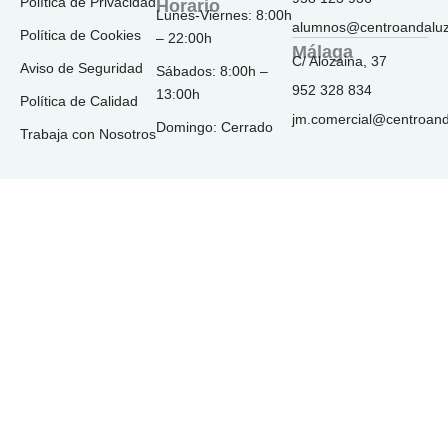
Política de Privacidad
Horario
-
m
Lunes-Viernes: 8:00h
f
alumnos@centroandalu
Política de Cookies
– 22:00h
Málaga
C/ Alozaina, 37
Aviso de Seguridad
Sábados: 8:00h –
952 328 834
13:00h
Política de Calidad
jm.comercial@centroan
Domingo: Cerrado
Trabaja con Nosotros