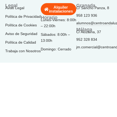
o
g
k
b
d
Legal
Granada
Alquiler
Aviso Legal
C/ Sancho Panza, 8
o
r
e
i
instalaciones
k
a
n
958 123 936
Política de Privacidad
Horario
-
m
Lunes-Viernes: 8:00h
f
alumnos@centroandalu
Política de Cookies
– 22:00h
Málaga
C/ Alozaina, 37
Aviso de Seguridad
Sábados: 8:00h –
952 328 834
13:00h
Política de Calidad
jm.comercial@centroan
Domingo: Cerrado
Trabaja con Nosotros