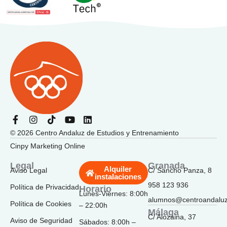
F
I
T
Y
L
a
n
i
o
i
© 2026 Centro Andaluz de Estudios y Entrenamiento
c
s
k
u
n
e
t
t
t
k
Cinpy Marketing Online
b
a
o
u
e
o
g
k
b
d
Legal
Granada
Alquiler
Aviso Legal
C/ Sancho Panza, 8
o
r
e
i
instalaciones
k
a
n
958 123 936
Política de Privacidad
Horario
-
m
Lunes-Viernes: 8:00h
f
alumnos@centroandalu
Política de Cookies
– 22:00h
Málaga
C/ Alozaina, 37
Aviso de Seguridad
Sábados: 8:00h –