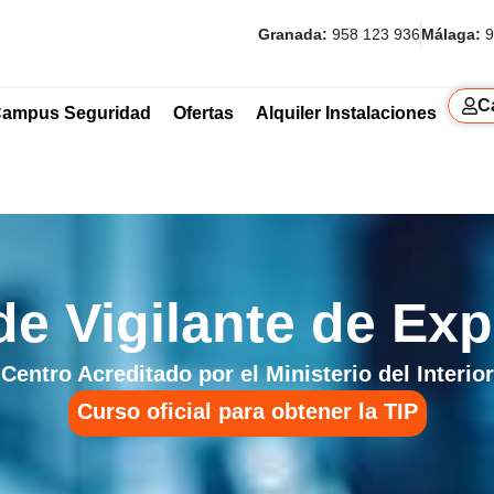
Granada:
958 123 936
Málaga:
9
C
ampus Seguridad
Ofertas
Alquiler Instalaciones
de Vigilante de Exp
Centro Acreditado por el Ministerio del Interior
Curso oficial para obtener la TIP