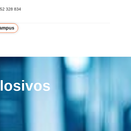
52 328 834
ampus
losivos