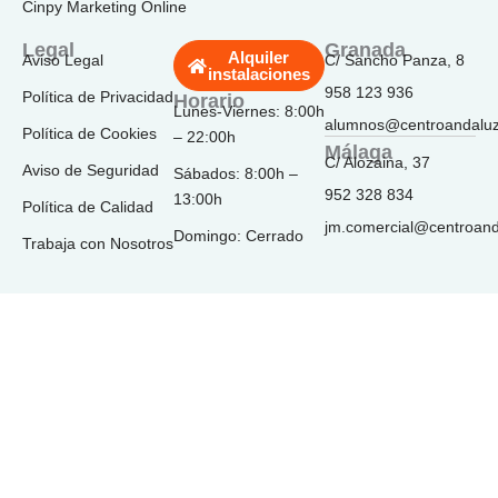
e
t
t
t
k
Cinpy Marketing Online
b
a
o
u
e
o
g
k
b
d
Legal
Granada
Alquiler
Aviso Legal
C/ Sancho Panza, 8
o
r
e
i
instalaciones
k
a
n
958 123 936
Política de Privacidad
Horario
-
m
Lunes-Viernes: 8:00h
f
alumnos@centroandalu
Política de Cookies
– 22:00h
Málaga
C/ Alozaina, 37
Aviso de Seguridad
Sábados: 8:00h –
952 328 834
13:00h
Política de Calidad
jm.comercial@centroan
Domingo: Cerrado
Trabaja con Nosotros