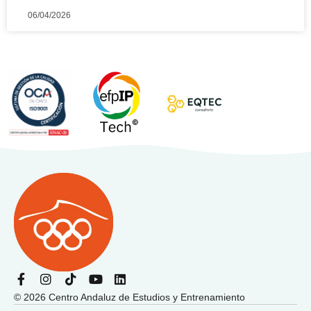
06/04/2026
F
I
T
Y
L
a
n
i
o
i
© 2026 Centro Andaluz de Estudios y Entrenamiento
c
s
k
u
n